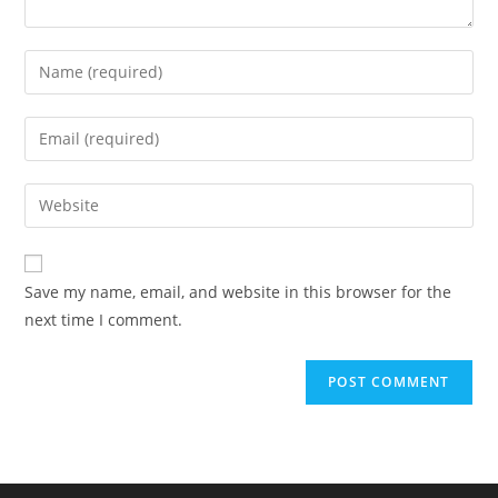
Enter
your
name
Enter
or
your
username
email
Enter
to
address
your
comment
to
website
comment
URL
Save my name, email, and website in this browser for the
(optional)
next time I comment.