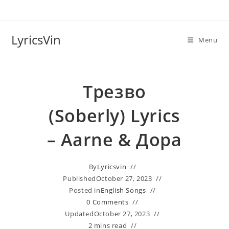
Skip
to
content
LyricsVin
Menu
Трезво
(Soberly) Lyrics
– Aarne & Дора
By
Lyricsvin
Published
October 27, 2023
Posted in
English Songs
0 Comments
Updated
October 27, 2023
2 mins read