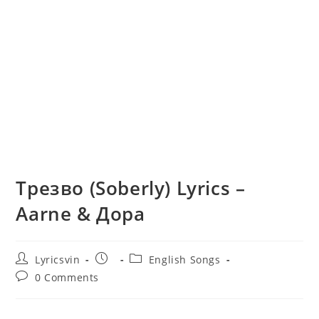
Трезво (Soberly) Lyrics –
Aarne & Дора
Post
Post
Post
Lyricsvin
English Songs
author:
published:
category:
Post
0 Comments
comments: