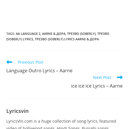
TAGS
:
AA LANGUAGE 2
,
AARNE & ДОРА
,
ТРЕЗВО (SOBERLY)
,
ТРЕЗВО
(SOBERLY) LYRICS
,
ТРЕЗВО (SOBERLY) LYRICS AARNE & ДОРА
Read
Previous Post
more
Language Outro Lyrics – Aarne
articles
Next Post
​ice ice ice Lyrics – Aarne
Lyricsvin
LyricsVin.com is a huge collection of song lyrics, featured
video of bollywood songs, Hindi Songs, Punjabi songs,