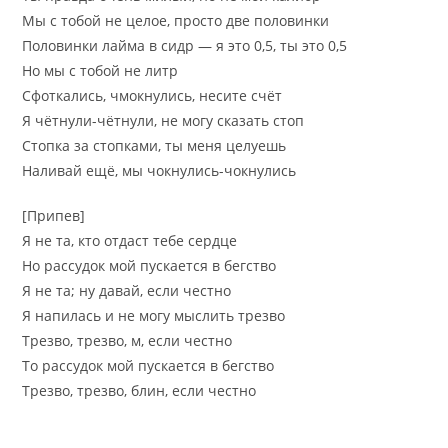
Мы с тобой не целое, просто две половинки
Половинки лайма в сидр — я это 0,5, ты это 0,5
Но мы с тобой не литр
Сфоткались, чмокнулись, несите счёт
Я чётнули-чётнули, не могу сказать стоп
Стопка за стопками, ты меня целуешь
Наливай ещё, мы чокнулись-чокнулись
[Припев]
Я не та, кто отдаст тебе сердце
Но рассудок мой пускается в бегство
Я не та; ну давай, если честно
Я напилась и не могу мыслить трезво
Трезво, трезво, м, если честно
То рассудок мой пускается в бегство
Трезво, трезво, блин, если честно