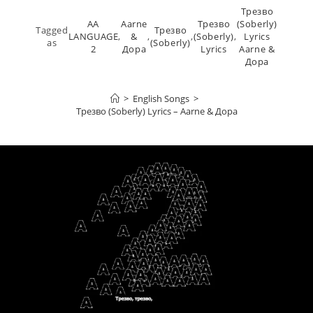
Трезво
AA
Aarne
Трезво
(Soberly)
Tagged
Трезво
LANGUAGE
,
&
,
,
(Soberly)
,
Lyrics
as
(Soberly)
2
Дора
Lyrics
Aarne &
Дора
>
English Songs
>
Трезво (Soberly) Lyrics – Aarne & Дора