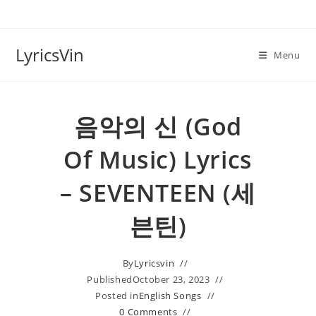
Skip
to
content
LyricsVin
Menu
음악의 신 (God
Of Music) Lyrics
– SEVENTEEN (세
븐틴)
By
Lyricsvin
Published
October 23, 2023
Posted in
English Songs
0 Comments