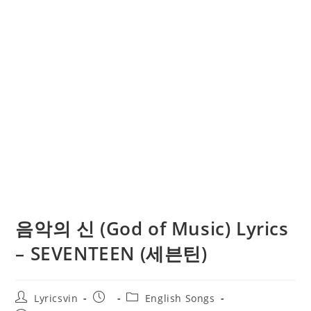
음악의 신 (God of Music) Lyrics
– SEVENTEEN (세븐틴)
Post
Post
Post
Lyricsvin
English Songs
author:
published:
category: