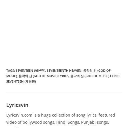
TAGS
:
SEVENTEEN (세븐틴)
,
SEVENTEENTH HEAVEN
,
음악의 신 (GOD OF
MUSIC)
,
음악의 신 (GOD OF MUSIC) LYRICS
,
음악의 신 (GOD OF MUSIC) LYRICS
SEVENTEEN (세븐틴)
Lyricsvin
LyricsVin.com is a huge collection of song lyrics, featured
video of bollywood songs, Hindi Songs, Punjabi songs,