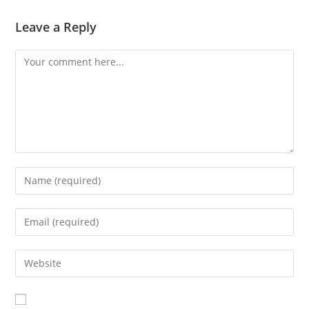
Leave a Reply
Comment
Enter
your
name
Enter
or
your
username
email
Enter
to
address
your
comment
to
website
comment