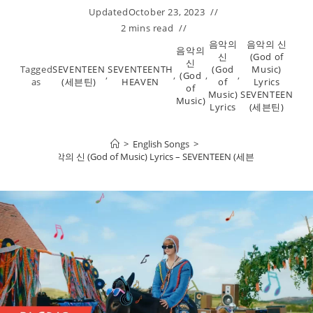
Updated
October 23, 2023
2 mins read
음악의
음악의 신
음악의
신
(God of
신
Tagged
SEVENTEEN
SEVENTEENTH
(God
Music)
,
,
(God
,
,
as
(세븐틴)
HEAVEN
of
Lyrics
of
Music)
SEVENTEEN
Music)
Lyrics
(세븐틴)
>
English Songs
>
음악의 신 (God of Music) Lyrics – SEVENTEEN (세븐틴)