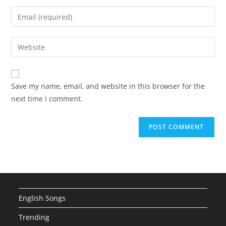
name
Enter
or
your
username
email
Enter
to
address
your
comment
to
website
comment
URL
Save my name, email, and website in this browser for the
(optional)
next time I comment.
English Songs
Trending