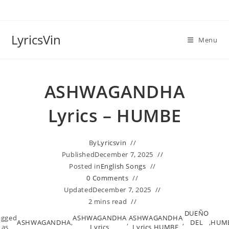
Skip
to
content
LyricsVin
Menu
ASHWAGANDHA
Lyrics – HUMBE
By
Lyricsvin
Published
December 7, 2025
Posted in
English Songs
0 Comments
Updated
December 7, 2025
2 mins read
DUEÑO
agged
ASHWAGANDHA
ASHWAGANDHA
ASHWAGANDHA
,
,
,
DEL
,
HUM
as
Lyrics
Lyrics HUMBE