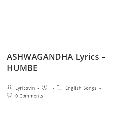
ASHWAGANDHA Lyrics –
HUMBE
Post
Post
Post
Lyricsvin
English Songs
author:
published:
category:
Post
0 Comments
comments: