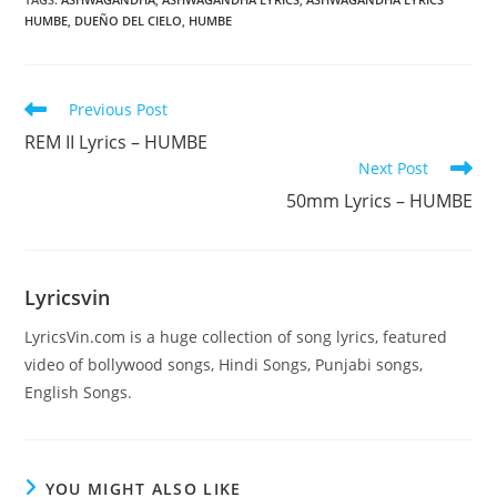
HUMBE
,
DUEÑO DEL CIELO
,
HUMBE
Read
Previous Post
more
REM II Lyrics – HUMBE
articles
Next Post
50mm Lyrics – HUMBE
Lyricsvin
LyricsVin.com is a huge collection of song lyrics, featured
video of bollywood songs, Hindi Songs, Punjabi songs,
English Songs.
YOU MIGHT ALSO LIKE