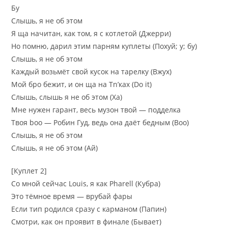
Бу
Слышь, я не об этом
Я ща начитан, как том, я с котлетой (Джерри)
Но помню, дарил этим парням куплеты (Похуй; у; бу)
Слышь, я не об этом
Каждый возьмёт свой кусок на тарелку (Вжух)
Мой бро бежит, и он ща на Tn’ках (Do it)
Слышь, слышь я не об этом (Ха)
Мне нужен гарант, весь музон твой — подделка
Твоя boo — Робин Гуд, ведь она даёт бедным (Boo)
Слышь, я не об этом
Слышь, я не об этом (Ай)
[Куплет 2]
Со мной сейчас Louis, я как Pharell (Кубра)
Это тёмное время — врубай фары
Если тип родился сразу с карманом (Папин)
Смотри, как он проявит в финале (Бывает)