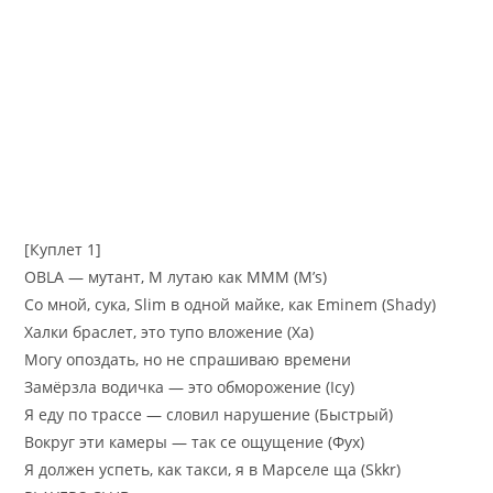
[Куплет 1]
OBLA — мутант, М лутаю как МММ (M’s)
Со мной, сука, Slim в одной майке, как Eminem (Shady)
Халки браслет, это тупо вложение (Ха)
Могу опоздать, но не спрашиваю времени
Замёрзла водичка — это обморожение (Icy)
Я еду по трассе — словил нарушение (Быстрый)
Вокруг эти камеры — так се ощущение (Фух)
Я должен успеть, как такси, я в Марселе ща (Skkr)