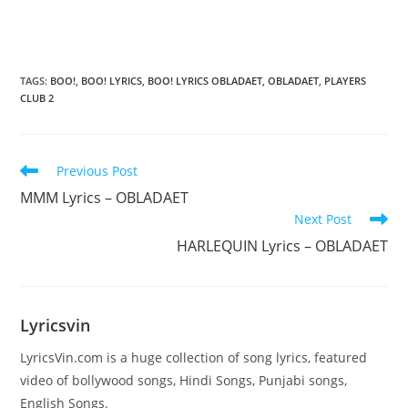
TAGS
:
BOO!
,
BOO! LYRICS
,
BOO! LYRICS OBLADAET
,
OBLADAET
,
PLAYERS
CLUB 2
Read
Previous Post
more
MMM Lyrics – OBLADAET
articles
Next Post
HARLEQUIN Lyrics – OBLADAET
Lyricsvin
LyricsVin.com is a huge collection of song lyrics, featured
video of bollywood songs, Hindi Songs, Punjabi songs,
English Songs.