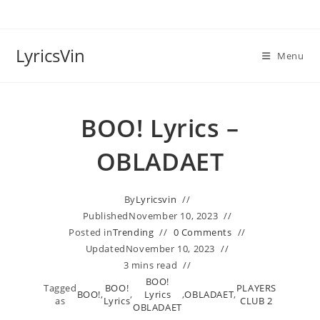
Skip
to
content
LyricsVin
Menu
BOO! Lyrics –
OBLADAET
By
Lyricsvin
Published
November 10, 2023
Posted in
Trending
0 Comments
Updated
November 10, 2023
3 mins read
BOO!
Tagged
BOO!
PLAYERS
BOO!
,
,
Lyrics
,
OBLADAET
,
as
Lyrics
CLUB 2
OBLADAET