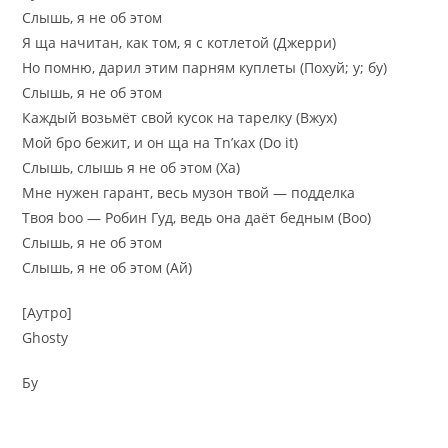
Слышь, я не об этом
Я ща начитан, как том, я с котлетой (Джерри)
Но помню, дарил этим парням куплеты (Похуй; у; бу)
Слышь, я не об этом
Каждый возьмёт свой кусок на тарелку (Вжух)
Мой бро бежит, и он ща на Tn’ках (Do it)
Слышь, слышь я не об этом (Ха)
Мне нужен гарант, весь музон твой — подделка
Твоя boo — Робин Гуд, ведь она даёт бедным (Boo)
Слышь, я не об этом
Слышь, я не об этом (Ай)
[Аутро]
Ghosty
Бу