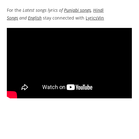
For the
Latest songs lyrics of
Punjabi songs
,
Hindi
Songs
and
English
stay connected with
LyricsVin