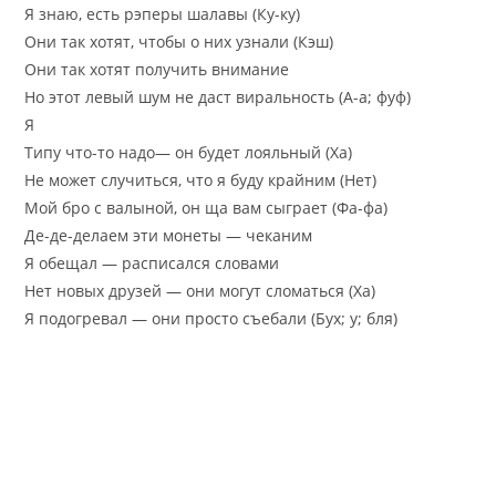
Я знаю, есть рэперы шалавы (Ку-ку)
Они так хотят, чтобы о них узнали (Кэш)
Они так хотят получить внимание
Но этот левый шум не даст виральность (А-а; фуф)
Я
Типу что-то надо— он будет лояльный (Ха)
Не может случиться, что я буду крайним (Нет)
Мой бро с валыной, он ща вам сыграет (Фа-фа)
Де-де-делаем эти монеты — чеканим
Я обещал — расписался словами
Нет новых друзей — они могут сломаться (Ха)
Я подогревал — они просто съебали (Бух; у; бля)