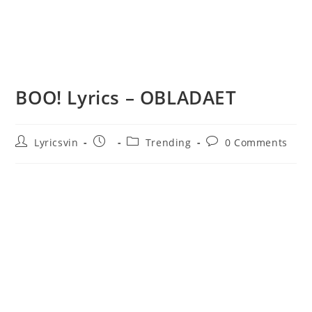
BOO! Lyrics – OBLADAET
Post
Post
Post
Post
Lyricsvin
Trending
0 Comments
author:
published:
category:
comments: