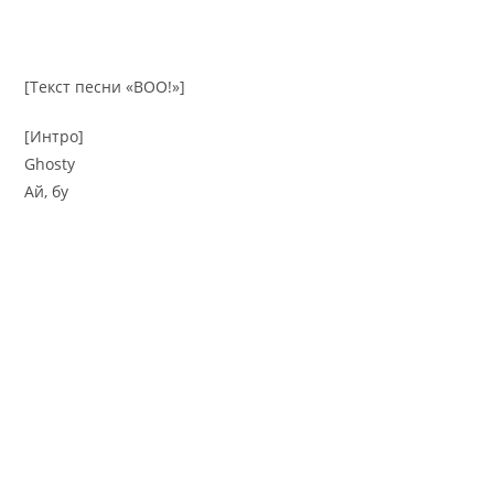
[Текст песни «BOO!»]
[Интро]
Ghosty
Ай, бу