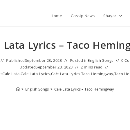
Home
Gossip News
Shayari
e Lata Lyrics – Taco Hemin
Published
September 23, 2023
Posted in
English Songs
0 C
Updated
September 23, 2023
2 mins read
as
Całe Lata
,
Całe Lata Lyrics
,
Całe Lata Lyrics Taco Hemingway
,
Taco H
>
English Songs
>
Całe Lata Lyrics – Taco Hemingway