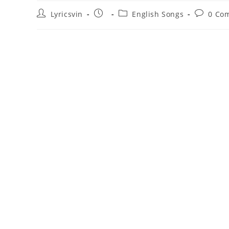
Post
Post
Post
Post
Lyricsvin
English Songs
0 Co
author:
published:
category:
comment