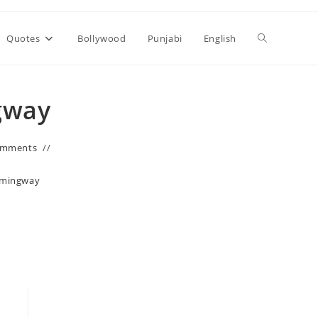
Toggle
Quotes
Bollywood
Punjabi
English
website
gway
search
omments
emingway