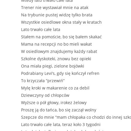
Wtedy lato trwało całe lata
Trener nie wystawiał mnie na atak
Na trybunie pustej widzę tylko brata
Wszystkie osiedlowe okna stały w kratach
Lato trwało całe lata
Stałem na pomoście, bo się bałem skakać
Mama na recepcji no bo mieli wakat
W osiedlowym znajdujemy każdy rabat
Szkolne dyskoteki, znowu bez opieki
Ona miała piegi, zielone bojówki
Podrabiany Levi’s, gdy się kończył refren
To krzyczała “przewiń”
Mylę kroki w makarenie co za debil
Dziewczyny od chłopców
Wyższe o pół głowy, irokez żelowy
Proszę ją do tańca, bo się zaczął wolny
Szepcze do mnie “mam chłopaka co chodzi do innej szko
Lato trwało całe lata, teraz koło 3 tygodni