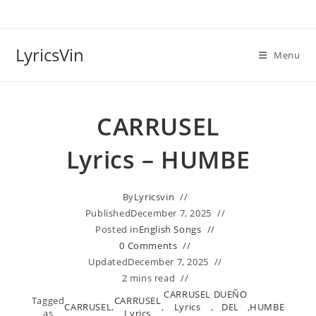
Skip
to
content
LyricsVin
Menu
CARRUSEL
Lyrics – HUMBE
By
Lyricsvin
Published
December 7, 2025
Posted in
English Songs
0 Comments
Updated
December 7, 2025
2 mins read
CARRUSEL
DUEÑO
Tagged
CARRUSEL
CARRUSEL
,
,
Lyrics
,
DEL
,
HUMBE
as
Lyrics