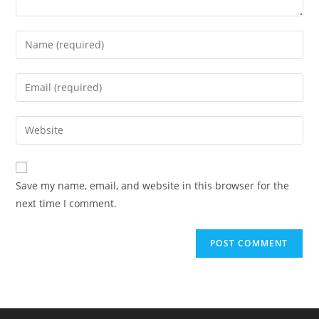
Enter
your
name
Enter
or
your
username
email
Enter
to
address
your
comment
to
website
comment
URL
Save my name, email, and website in this browser for the
(optional)
next time I comment.