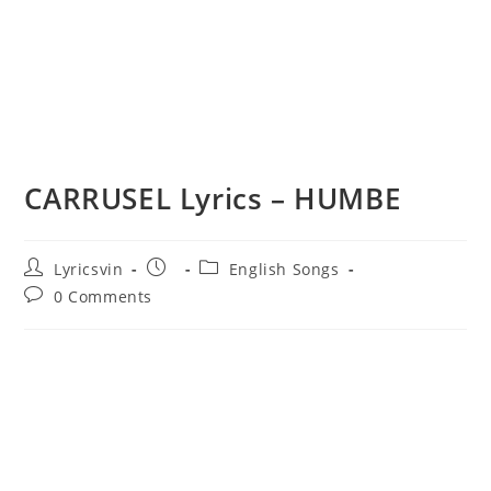
CARRUSEL Lyrics – HUMBE
Post
Post
Post
Lyricsvin
English Songs
author:
published:
category:
Post
0 Comments
comments: