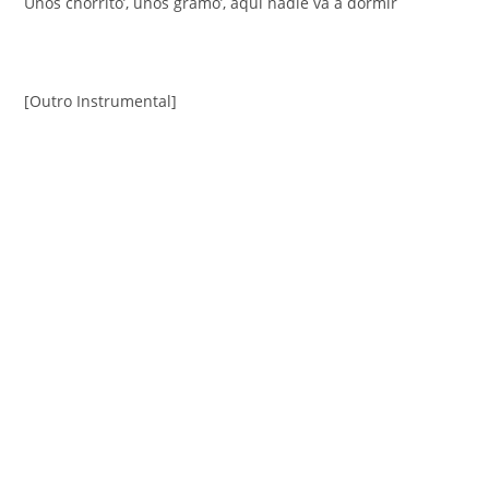
Unos chorrito’, unos gramo’, aquí nadie va a dormir
[Outro Instrumental]