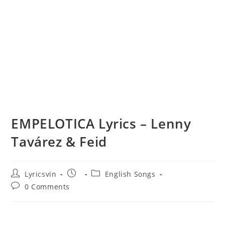
EMPELOTICA Lyrics – Lenny
Tavárez & Feid
Post
Post
Post
Lyricsvin
English Songs
author:
published:
category:
Post
0 Comments
comments: