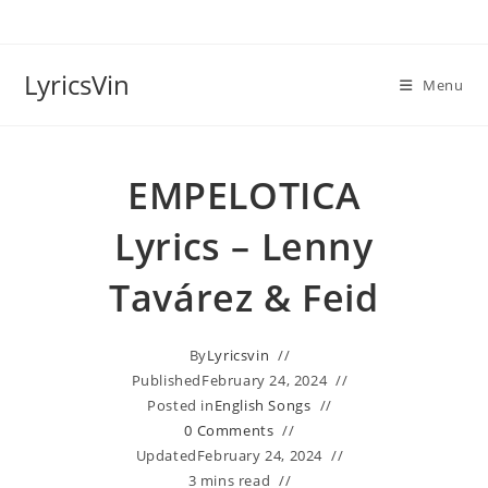
Skip
to
content
LyricsVin
Menu
EMPELOTICA
Lyrics – Lenny
Tavárez & Feid
By
Lyricsvin
Published
February 24, 2024
Posted in
English Songs
0 Comments
Updated
February 24, 2024
3 mins read