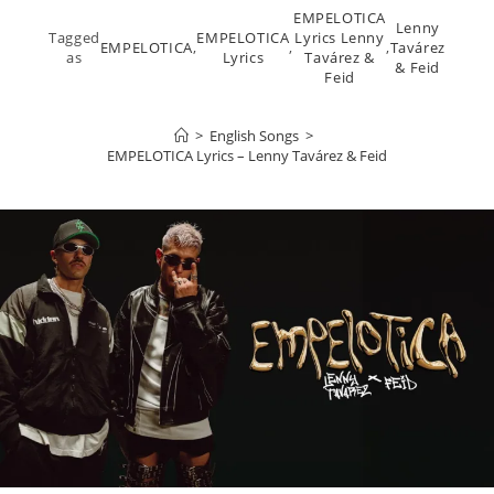
EMPELOTICA
Lenny
Tagged
EMPELOTICA
Lyrics Lenny
EMPELOTICA
,
,
,
Tavárez
as
Lyrics
Tavárez &
& Feid
Feid
>
English Songs
>
EMPELOTICA Lyrics – Lenny Tavárez & Feid