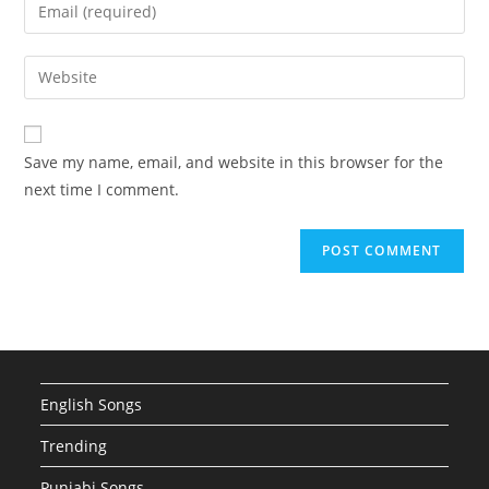
Enter
or
your
username
email
Enter
to
address
your
comment
to
website
comment
URL
Save my name, email, and website in this browser for the
(optional)
next time I comment.
English Songs
Trending
Punjabi Songs