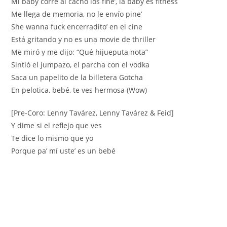
Mi baby corre al cacho los fine’, la baby es fitness
Me llega de memoria, no le envío pine’
She wanna fuck encerradito’ en el cine
Está gritando y no es una movie de thriller
Me miró y me dijo: “Qué hijueputa nota”
Sintió el jumpazo, el parcha con el vodka
Saca un papelito de la billetera Gotcha
En pelotica, bebé, te ves hermosa (Wow)
[Pre-Coro: Lenny Tavárez, Lenny Tavárez & Feid]
Y dime si el reflejo que ves
Te dice lo mismo que yo
Porque pa’ mí uste’ es un bebé