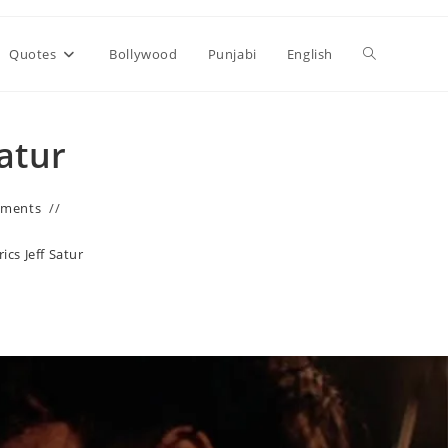
Toggle
Quotes
Bollywood
Punjabi
English
website
Satur
search
mments
ics Jeff Satur