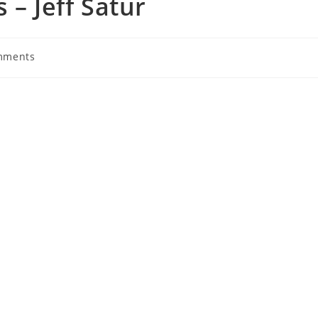
s – Jeff Satur
mments
s: