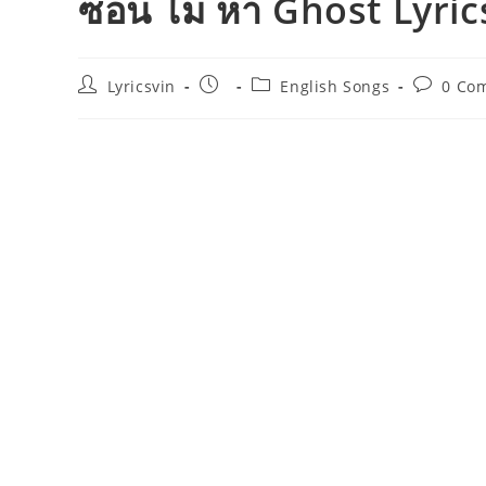
ซ่อน ไม่ หา Ghost Lyric
Post
Post
Post
Post
Lyricsvin
English Songs
0 Co
author:
published:
category:
comment