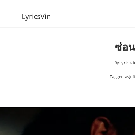
Skip
to
LyricsVin
content
ซ่อน
By
Lyricsvi
Tagged as
Jef