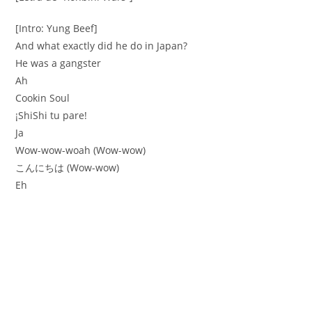
[Intro: Yung Beef]
And what exactly did he do in Japan?
He was a gangster
Ah
Cookin Soul
¡ShiShi tu pare!
Ja
Wow-wow-woah (Wow-wow)
こんにちは (Wow-wow)
Eh