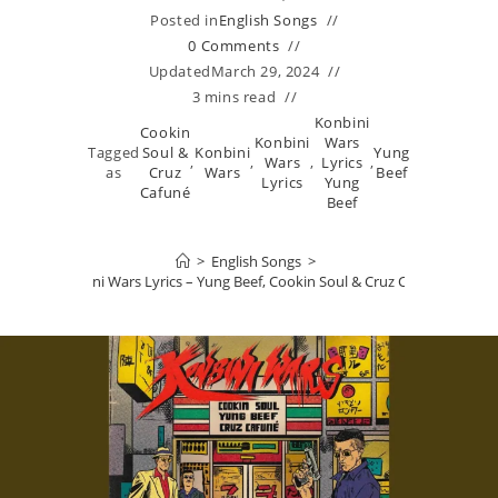
Posted in
English Songs
0 Comments
Updated
March 29, 2024
3 mins read
Konbini
Cookin
Konbini
Wars
Tagged
Soul &
Konbini
Yung
,
,
Wars
,
Lyrics
,
as
Cruz
Wars
Beef
Lyrics
Yung
Cafuné
Beef
>
English Songs
>
Konbini Wars Lyrics – Yung Beef, Cookin Soul & Cruz Cafuné