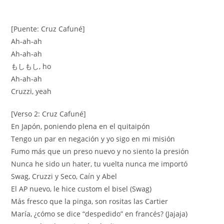
[Puente: Cruz Cafuné]
Ah-ah-ah
Ah-ah-ah
もしもし, ho
Ah-ah-ah
Cruzzi, yeah
[Verso 2: Cruz Cafuné]
En Japón, poniendo plena en el quitaipón
Tengo un par en negación y yo sigo en mi misión
Fumo más que un preso nuevo y no siento la presión
Nunca he sido un hater, tu vuelta nunca me importó
Swag, Cruzzi y Seco, Caín y Abel
El AP nuevo, le hice custom el bisel (Swag)
Más fresco que la pinga, son rositas las Cartier
María, ¿cómo se dice “despedido” en francés? (Jajaja)