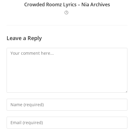
Crowded Roomz Lyrics – Nia Archives
Leave a Reply
Comment
Enter
your
name
Enter
or
your
username