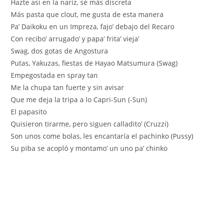
Hazte así en la nariz, sé más discreta
Más pasta que clout, me gusta de esta manera
Pa’ Daikoku en un Impreza, fajo’ debajo del Recaro
Con recibo’ arrugado’ y papa’ frita’ vieja’
Swag, dos gotas de Angostura
Putas, Yakuzas, fiestas de Hayao Matsumura (Swag)
Empegostada en spray tan
Me la chupa tan fuerte y sin avisar
Que me deja la tripa a lo Capri-Sun (-Sun)
El papasito
Quisieron tirarme, pero siguen calladito’ (Cruzzi)
Son unos come bolas, les encantaría el pachinko (Pussy)
Su piba se acopló y montamo’ un uno pa’ chinko