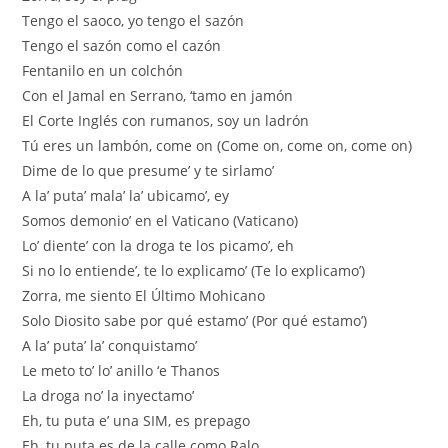
Tengo el saoco, yo tengo el sazón
Tengo el sazón como el cazón
Fentanilo en un colchón
Con el Jamal en Serrano, ‘tamo en jamón
El Corte Inglés con rumanos, soy un ladrón
Tú eres un lambón, come on (Come on, come on, come on)
Dime de lo que presume’ y te sirlamo’
A la’ puta’ mala’ la’ ubicamo’, ey
Somos demonio’ en el Vaticano (Vaticano)
Lo’ diente’ con la droga te los picamo’, eh
Si no lo entiende’, te lo explicamo’ (Te lo explicamo’)
Zorra, me siento El Último Mohicano
Solo Diosito sabe por qué estamo’ (Por qué estamo’)
A la’ puta’ la’ conquistamo’
Le meto to’ lo’ anillo ‘e Thanos
La droga no’ la inyectamo’
Eh, tu puta e’ una SIM, es prepago
Eh, tu puta es de la calle como Ralo