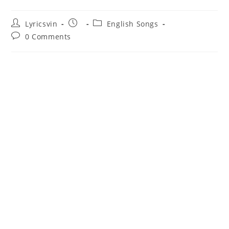
Post
Post
Post
Lyricsvin
English Songs
author:
published:
category:
Post
0 Comments
comments: