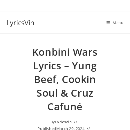
Skip
to
content
LyricsVin
Menu
Konbini Wars
Lyrics – Yung
Beef, Cookin
Soul & Cruz
Cafuné
By
Lyricsvin
Published
March 29, 2024