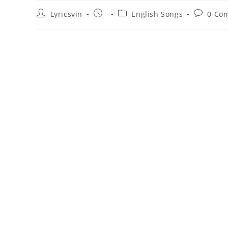
Post
Post
Post
Post
Lyricsvin
English Songs
0 Co
author:
published:
category:
comment