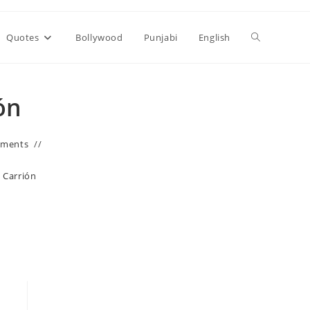
Toggle
Quotes
Bollywood
Punjabi
English
website
ón
search
mments
o Carrión