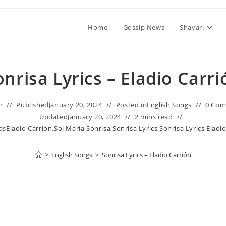
Home
Gossip News
Shayari
onrisa Lyrics – Eladio Carri
n
Published
January 20, 2024
Posted in
English Songs
0 Co
Updated
January 20, 2024
2 mins read
as
Eladio Carrión
,
Sol María
,
Sonrisa
,
Sonrisa Lyrics
,
Sonrisa Lyrics Eladi
>
English Songs
>
Sonrisa Lyrics – Eladio Carrión