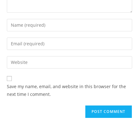
Enter
your
name
Enter
or
your
username
email
Enter
to
address
your
comment
to
website
comment
URL
Save my name, email, and website in this browser for the
(optional)
next time I comment.