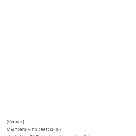
[Куплет]
Мы трэпим по-светски (Е)