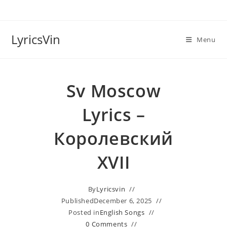
Skip
to
content
LyricsVin
Menu
Sv Moscow
Lyrics –
Королевский
XVII
By
Lyricsvin
Published
December 6, 2025
Posted in
English Songs
0 Comments