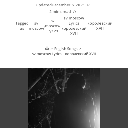
Updated
December 6, 2025
2 mins read
sv moscow
sv
Tagged
sv
Lyrics
королевский
,
moscow
,
,
as
moscow
королевский
XVII
Lyrics
XVII
>
English Songs
>
sv moscow Lyrics – королевский XVII