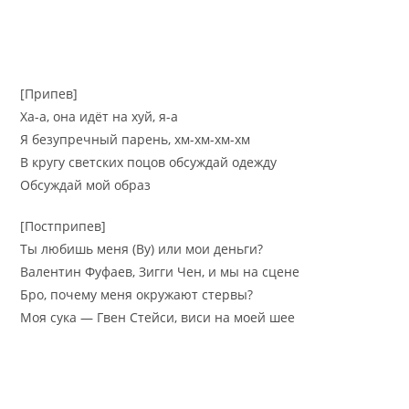
[Припев]
Ха-а, она идёт на хуй, я-а
Я безупречный парень, хм-хм-хм-хм
В кругу светских поцов обсуждай одежду
Обсуждай мой образ
[Постприпев]
Ты любишь меня (Ву) или мои деньги?
Валентин Фуфаев, Зигги Чен, и мы на сцене
Бро, почему меня окружают стервы?
Моя сука — Гвен Стейси, виси на моей шее