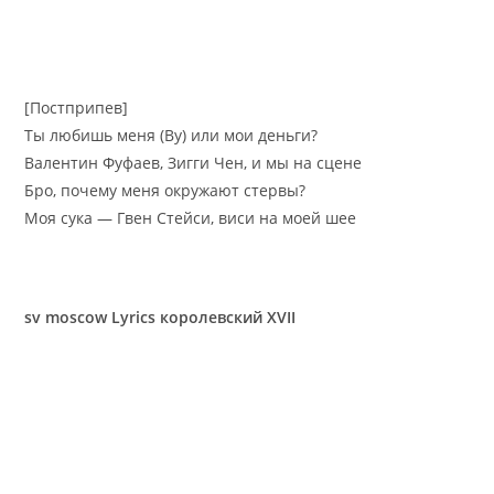
[Постприпев]
Ты любишь меня (Ву) или мои деньги?
Валентин Фуфаев, Зигги Чен, и мы на сцене
Бро, почему меня окружают стервы?
Моя сука — Гвен Стейси, виси на моей шее
sv moscow Lyrics королевский XVII