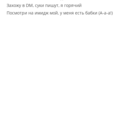
Захожу в DM, суки пишут, я горячий
Посмотри на имидж мой, у меня есть бабки (А-а-а!)