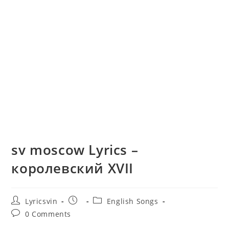
sv moscow Lyrics –
королевский XVII
Post
Post
Post
Lyricsvin
English Songs
author:
published:
category:
Post
0 Comments
comments: