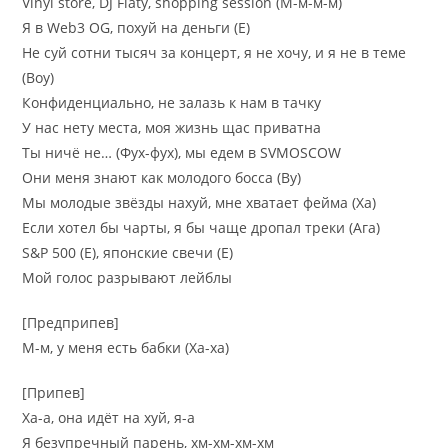
Vinyl store, DJ Flaty, shopping session (М-м-м-м)
Я в Web3 OG, похуй на деньги (Е)
Не суй сотни тысяч за концерт, я не хочу, и я не в теме
(Воу)
Конфиденциально, не залазь к нам в тачку
У нас нету места, моя жизнь щас приватна
Ты ничё не… (Фух-фух), мы едем в SVMOSCOW
Они меня знают как молодого босса (Ву)
Мы молодые звёзды нахуй, мне хватает фейма (Ха)
Если хотел бы чарты, я бы чаще дропал треки (Ага)
S&P 500 (Е), японские свечи (Е)
Мой голос разрывают лейблы
[Предприпев]
М-м, у меня есть бабки (Ха-ха)
[Припев]
Ха-а, она идёт на хуй, я-а
Я безупречный парень, хм-хм-хм-хм